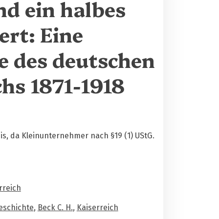
nd ein halbes
rt: Eine
e des deutschen
chs 1871-1918
s, da Kleinunternehmer nach §19 (1) UStG.
rreich
eschichte
,
Beck C. H.
,
Kaiserreich