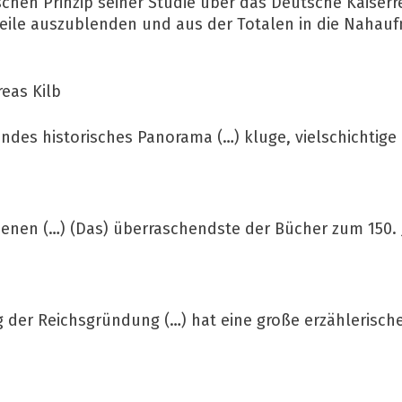
en Prinzip seiner Studie über das Deutsche Kaiserrei
teile auszublenden und aus der Totalen in die Naha
reas Kilb
endes historisches Panorama (…) kluge, vielschichtig
enen (…) (Das) überraschendste der Bücher zum 150. 
g der Reichsgründung (…) hat eine große erzählerische