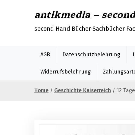
S
antikmedia – secon
k
i
p
second Hand Bücher Sachbücher Fa
t
o
c
AGB
Datenschutzbelehrung
o
n
Widerrufsbelehrung
Zahlungsart
t
e
Home
/
Geschichte Kaiserreich
/ 12 Tage
n
t