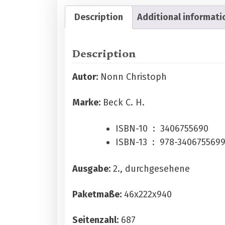
Description
Additional informati
Description
Autor:
Nonn Christoph
Marke:
Beck C. H.
ISBN-10 ‏ : ‎
3406755690
ISBN-13 ‏ : ‎
978-340675569
Ausgabe:
2., durchgesehene
Paketmaße:
46x222x940
Seitenzahl:
687