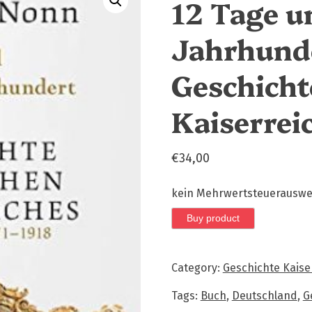
12 Tage u
Jahrhunde
Geschicht
Kaiserrei
€
34,00
kein Mehrwertsteuerauswei
Buy product
Category:
Geschichte Kaise
Tags:
Buch
,
Deutschland
,
G