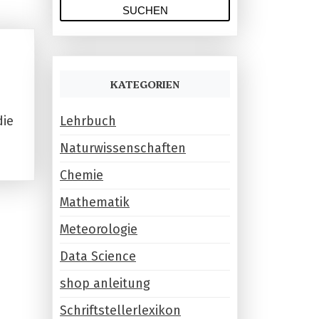
u
c
h
e
n
KATEGORIEN
n
a
Lehrbuch
die
c
Naturwissenschaften
h
:
Chemie
Mathematik
Meteorologie
Data Science
shop anleitung
Schriftstellerlexikon