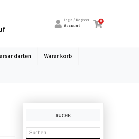
Login / Register
0
Account
uf
ersandarten
Warenkorb
SUCHE
S