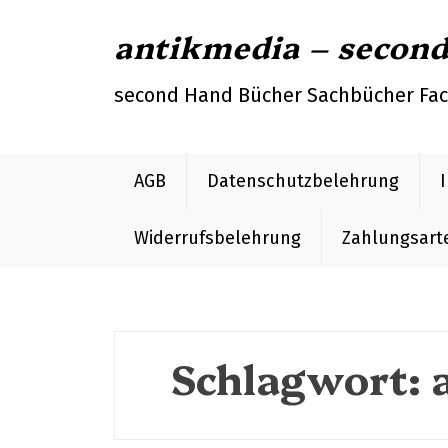
S
antikmedia – secon
k
i
p
second Hand Bücher Sachbücher Fa
t
o
c
AGB
Datenschutzbelehrung
o
n
Widerrufsbelehrung
Zahlungsart
t
e
n
t
Schlagwort: