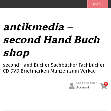
S
Menu
k
i
p
antikmedia –
t
o
second Hand Buch
c
o
shop
n
t
e
second Hand Bücher Sachbücher Fachbücher
n
CD DVD Briefmarken Münzen zum Verkauf
t
Login / Register
0
Account