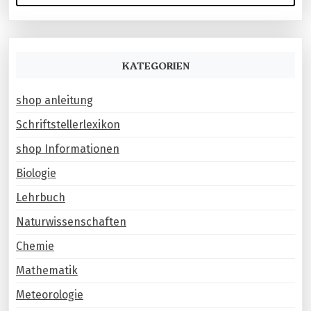
a
h
e
v
n
i
KATEGORIEN
n
g
a
c
shop anleitung
a
h
t
Schriftstellerlexikon
:
i
shop Informationen
o
Biologie
n
Lehrbuch
Naturwissenschaften
Chemie
Mathematik
Meteorologie