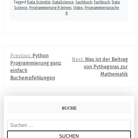
Tagged
Data Scientist
,
DataScience
,
Sachbuch
,
Fachbuch
,
Data
Science
,
Programmierung R lernen
,
Video
,
Programmiersprache
R
B
Previous:
Python
Next:
Was ist der Beitrag
Programmierung ganz
e
von Pythagoras zur
einfach
i
Mathematik
Buchempfehlungen
t
r
a
SUCHE
g
S
s
u
n
c